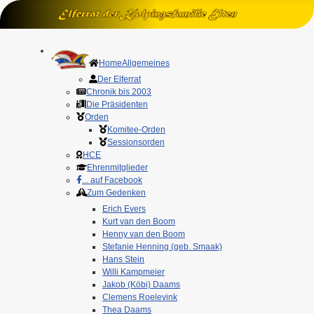
Home
Allgemeines
Der Elferrat
Chronik bis 2003
Die Präsidenten
Orden
Komitee-Orden
Sessionsorden
HCE
Ehrenmitglieder
... auf Facebook
Zum Gedenken
Erich Evers
Kurt van den Boom
Henny van den Boom
Stefanie Henning (geb. Smaak)
Hans Stein
Willi Kampmeier
Jakob (Köbi) Daams
Clemens Roelevink
Thea Daams