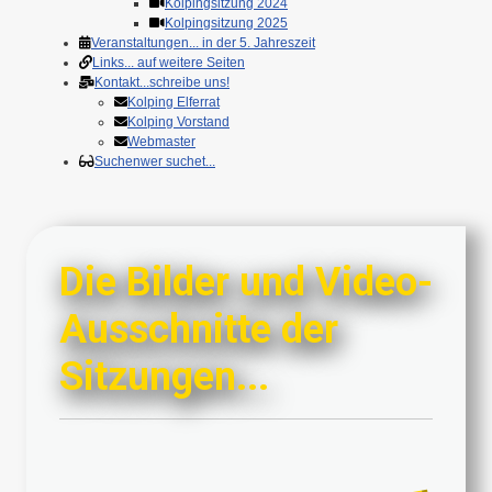
Kolpingsitzung 2024
Kolpingsitzung 2025
Veranstaltungen
... in der 5. Jahreszeit
Links
... auf weitere Seiten
Kontakt
...schreibe uns!
Kolping Elferrat
Kolping Vorstand
Webmaster
Suchen
wer suchet...
Die Bilder und Video-
Ausschnitte der
Sitzungen...