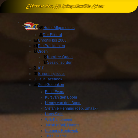
Home
Allgemeines
Der Elferrat
Chronik bis 2003
Die Präsidenten
Orden
Komitee-Orden
Sessionsorden
HCE
Ehrenmitglieder
... auf Facebook
Zum Gedenken
Erich Evers
Kurt van den Boom
Henny van den Boom
Stefanie Henning (geb. Smaak)
Hans Stein
Willi Kampmeier
Jakob (Köbi) Daams
Clemens Roelevink
Thea Daams