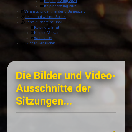
Kolpingsitzung 2024
Kolpingsitzung 2025
Veranstaltungen
... in der 5. Jahreszeit
Links
... auf weitere Seiten
Kontakt
...schreibe uns!
Kolping Elferrat
Kolping Vorstand
Webmaster
Suchen
wer suchet...
Die Bilder und Video-
Ausschnitte der
Sitzungen...