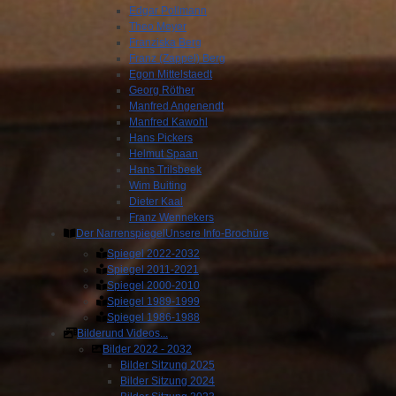
Edgar Pollmann
Theo Meyer
Franziska Berg
Franz (Zappel) Berg
Egon Mittelstaedt
Georg Röther
Manfred Angenendt
Manfred Kawohl
Hans Pickers
Helmut Spaan
Hans Trilsbeek
Wim Buiting
Dieter Kaal
Franz Wennekers
Der Narrenspiegel
Unsere Info-Brochüre
Spiegel 2022-2032
Spiegel 2011-2021
Spiegel 2000-2010
Spiegel 1989-1999
Spiegel 1986-1988
Bilder
und Videos...
Bilder 2022 - 2032
Bilder Sitzung 2025
Bilder Sitzung 2024