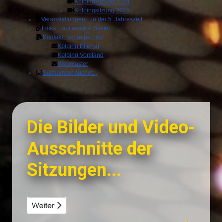
Kolpingsitzung 2024
Kolpingsitzung 2025
Veranstaltungen
... in der 5. Jahreszeit
Links
... auf weitere Seiten
Kontakt
...schreibe uns!
Kolping Elferrat
Kolping Vorstand
Webmaster
Suchen
wer suchet...
Die Bilder und Video-
Ausschnitte der
Sitzungen...