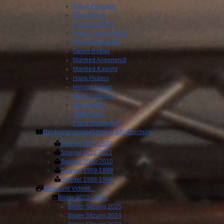
Edgar Pollmann
Theo Meyer
Franziska Berg
Franz (Zappel) Berg
Egon Mittelstaedt
Georg Röther
Manfred Angenendt
Manfred Kawohl
Hans Pickers
Helmut Spaan
Hans Trilsbeek
Wim Buiting
Dieter Kaal
Franz Wennekers
Der Narrenspiegel
Unsere Info-Brochüre
Spiegel 2022-2032
Spiegel 2011-2021
Spiegel 2000-2010
Spiegel 1989-1999
Spiegel 1986-1988
Bilder
und Videos...
Bilder 2022 - 2032
Bilder Sitzung 2025
Bilder Sitzung 2024