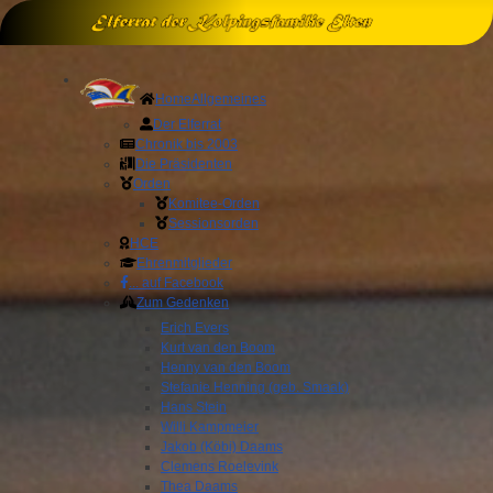
Home
Allgemeines
Der Elferrat
Chronik bis 2003
Die Präsidenten
Orden
Komitee-Orden
Sessionsorden
HCE
Ehrenmitglieder
... auf Facebook
Zum Gedenken
Erich Evers
Kurt van den Boom
Henny van den Boom
Stefanie Henning (geb. Smaak)
Hans Stein
Willi Kampmeier
Jakob (Köbi) Daams
Clemens Roelevink
Thea Daams