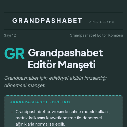
GRANDPASHABET
ANA SAYFA
Sayı 12
Grandpashabet Editör Komitesi
GR
Grandpashabet
Editör Manşeti
Grandpashabet için editöryel ekibin imzaladığı
dönemsel manşet.
GRANDPASHABET · BRIFING
Grandpashabet çevresinde sahne metrik kalkanı,
metrik kalkanını kuvvetlendirme ile dönemsel
ağırlıklarla normalize edilir.