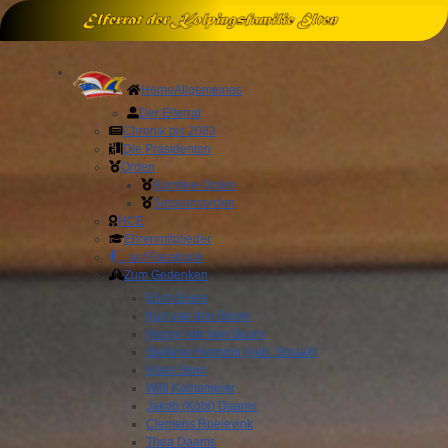
Home
Allgemeines
Der Elferrat
Chronik bis 2003
Die Präsidenten
Orden
Komitee-Orden
Sessionsorden
HCE
Ehrenmitglieder
... auf Facebook
Zum Gedenken
Erich Evers
Kurt van den Boom
Henny van den Boom
Stefanie Henning (geb. Smaak)
Hans Stein
Willi Kampmeier
Jakob (Köbi) Daams
Clemens Roelevink
Thea Daams