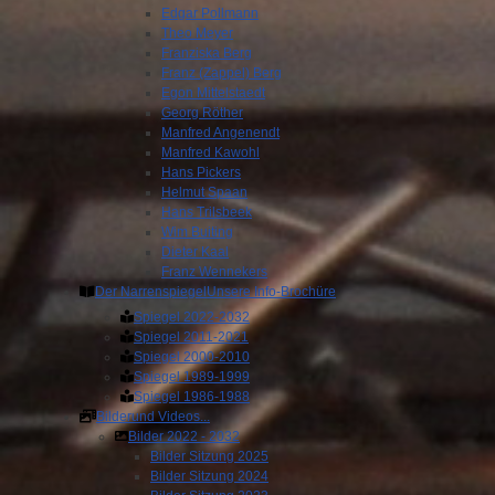
Edgar Pollmann
Theo Meyer
Franziska Berg
Franz (Zappel) Berg
Egon Mittelstaedt
Georg Röther
Manfred Angenendt
Manfred Kawohl
Hans Pickers
Helmut Spaan
Hans Trilsbeek
Wim Buiting
Dieter Kaal
Franz Wennekers
Der Narrenspiegel
Unsere Info-Brochüre
Spiegel 2022-2032
Spiegel 2011-2021
Spiegel 2000-2010
Spiegel 1989-1999
Spiegel 1986-1988
Bilder
und Videos...
Bilder 2022 - 2032
Bilder Sitzung 2025
Bilder Sitzung 2024