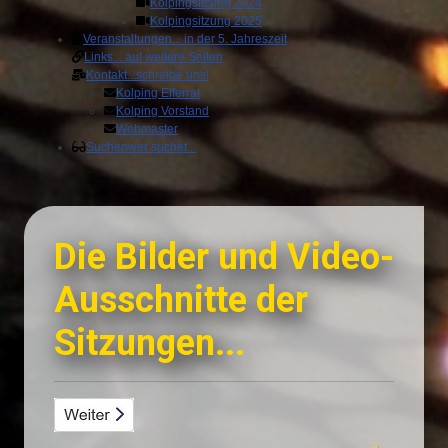
Kolpingsitzung 2024
Kolpingsitzung 2025
Veranstaltungen
... in der 5. Jahreszeit
Links
... auf weitere Seiten
Kontakt
...schreibe uns!
Kolping Elferrat
Kolping Vorstand
Webmaster
Suchen
wer suchet...
Die Bilder und Video-
Ausschnitte der
Sitzungen...