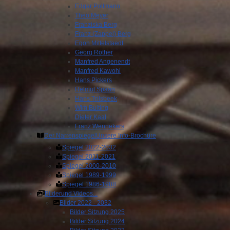
Edgar Pollmann
Theo Meyer
Franziska Berg
Franz (Zappel) Berg
Egon Mittelstaedt
Georg Röther
Manfred Angenendt
Manfred Kawohl
Hans Pickers
Helmut Spaan
Hans Trilsbeek
Wim Buiting
Dieter Kaal
Franz Wennekers
Der Narrenspiegel
Unsere Info-Brochüre
Spiegel 2022-2032
Spiegel 2011-2021
Spiegel 2000-2010
Spiegel 1989-1999
Spiegel 1986-1988
Bilder
und Videos...
Bilder 2022 - 2032
Bilder Sitzung 2025
Bilder Sitzung 2024