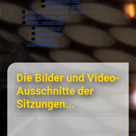
Kolpingsitzung 2024
Kolpingsitzung 2025
Veranstaltungen
... in der 5. Jahreszeit
Links
... auf weitere Seiten
Kontakt
...schreibe uns!
Kolping Elferrat
Kolping Vorstand
Webmaster
Suchen
wer suchet...
Die Bilder und Video-
Ausschnitte der
Sitzungen...