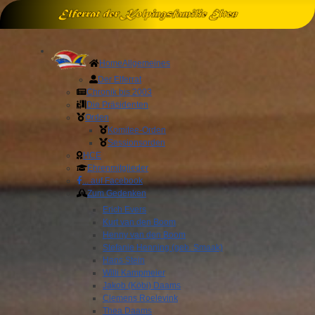
Home
Allgemeines
Der Elferrat
Chronik bis 2003
Die Präsidenten
Orden
Komitee-Orden
Sessionsorden
HCE
Ehrenmitglieder
... auf Facebook
Zum Gedenken
Erich Evers
Kurt van den Boom
Henny van den Boom
Stefanie Henning (geb. Smaak)
Hans Stein
Willi Kampmeier
Jakob (Köbi) Daams
Clemens Roelevink
Thea Daams