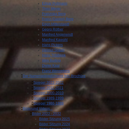
Edgar Pollmann
Theo Meyer
Franziska Berg
Franz (Zappel) Berg
Egon Mittelstaedt
Georg Röther
Manfred Angenendt
Manfred Kawohl
Hans Pickers
Helmut Spaan
Hans Trilsbeek
Wim Buiting
Dieter Kaal
Franz Wennekers
Der Narrenspiegel
Unsere Info-Brochüre
Spiegel 2022-2032
Spiegel 2011-2021
Spiegel 2000-2010
Spiegel 1989-1999
Spiegel 1986-1988
Bilder
und Videos...
Bilder 2022 - 2032
Bilder Sitzung 2025
Bilder Sitzung 2024