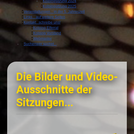
Kolpingsitzung 2024
Kolpingsitzung 2025
Veranstaltungen
... in der 5. Jahreszeit
Links
... auf weitere Seiten
Kontakt
...schreibe uns!
Kolping Elferrat
Kolping Vorstand
Webmaster
Suchen
wer suchet...
Die Bilder und Video-
Ausschnitte der
Sitzungen...