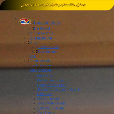
Home
Allgemeines
Der Elferrat
Chronik bis 2003
Die Präsidenten
Orden
Komitee-Orden
Sessionsorden
HCE
Ehrenmitglieder
... auf Facebook
Zum Gedenken
Erich Evers
Kurt van den Boom
Henny van den Boom
Stefanie Henning (geb. Smaak)
Hans Stein
Willi Kampmeier
Jakob (Köbi) Daams
Clemens Roelevink
Thea Daams